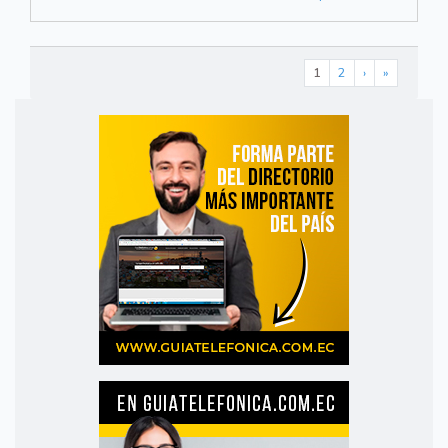
1
2
›
»