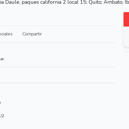
ia Daule, paques california 2 local 15; Quito; Ambato; I
ciales
Compartir
ar.
y
1/2