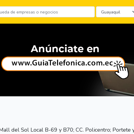
ll del Sol Local B-69 y B70; CC. Policentro; Portete y 