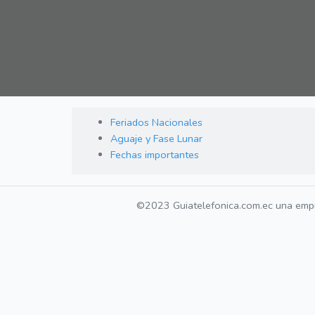
Feriados Nacionales
Aguaje y Fase Lunar
Fechas importantes
©2023 Guiatelefonica.com.ec una empr