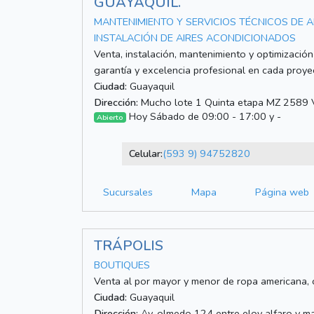
GUAYAQUIL.
MANTENIMIENTO Y SERVICIOS TÉCNICOS DE 
INSTALACIÓN DE AIRES ACONDICIONADOS
Venta, instalación, mantenimiento y optimizació
garantía y excelencia profesional en cada proye
Ciudad:
Guayaquil
Dirección:
Mucho lote 1 Quinta etapa MZ 2589 V
Hoy Sábado de 09:00 - 17:00 y -
Abierto
Celular:
(593 9) 94752820
Sucursales
Mapa
Página web
TRÁPOLIS
BOUTIQUES
Venta al por mayor y menor de ropa americana, c
Ciudad:
Guayaquil
Dirección:
Av. olmedo 124 entre eloy alfaro y m