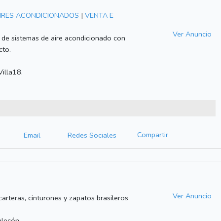
AIRES ACONDICIONADOS
|
VENTA E
Ver Anuncio
n de sistemas de aire acondicionado con
cto.
illa18.
Compartir
Email
Redes Sociales
Ver Anuncio
arteras, cinturones y zapatos brasileros
alecón