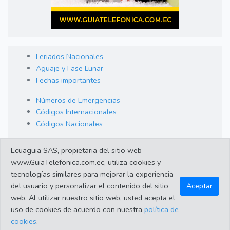
Feriados Nacionales
Aguaje y Fase Lunar
Fechas importantes
Números de Emergencias
Códigos Internacionales
Códigos Nacionales
Orden de Arraigo
Ecuaguia SAS, propietaria del sitio web
Cambio de Divisas
www.GuiaTelefonica.com.ec, utiliza cookies y
Enlaces de interes
tecnologías similares para mejorar la experiencia
del usuario y personalizar el contenido del sitio
Aceptar
web. Al utilizar nuestro sitio web, usted acepta el
©2023 Guiatelefonica.com.ec una empresa 100% ecuatoriana.
uso de cookies de acuerdo con nuestra
política de
Apoya lo nuestro!. Todos los derechos reservados |
Política de
cookies
.
protección de datos