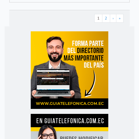
1
2
›
»