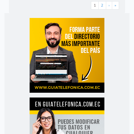
1
2
›
»