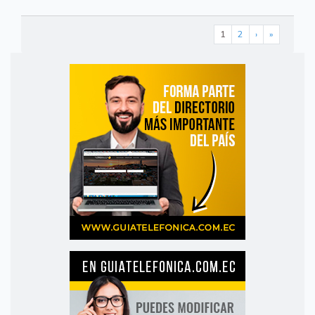
1
2
›
»