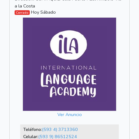
a la Costa
Hoy Sábado
Cerrado
Ver Anuncio
Teléfono:
(593 4) 3713360
Celular:
(593 9) 86512524