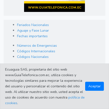
Feriados Nacionales
Aguaje y Fase Lunar
Fechas importantes
Números de Emergencias
Códigos Internacionales
Códigos Nacionales
Orden de Arraigo
Ecuaguia SAS, propietaria del sitio web
Cambio de Divisas
www.GuiaTelefonica.com.ec, utiliza cookies y
Enlaces de interes
tecnologías similares para mejorar la experiencia
del usuario y personalizar el contenido del sitio
Aceptar
web. Al utilizar nuestro sitio web, usted acepta el
©2023 Guiatelefonica.com.ec una empresa 100% ecuatoriana.
uso de cookies de acuerdo con nuestra
política de
Apoya lo nuestro!. Todos los derechos reservados |
Política de
cookies
.
protección de datos