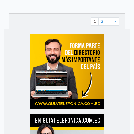
1
2
›
»