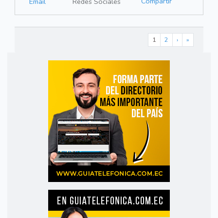
Compartir
Email
Redes Sociales
1
2
›
»