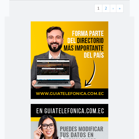
1
2
›
»