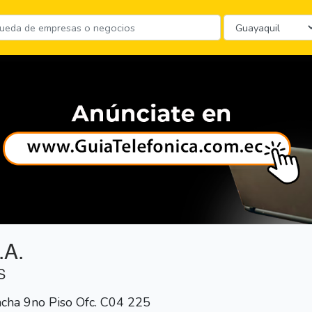
.A.
S
ncha 9no Piso Ofc. C04 225