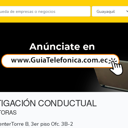
TIGACIÓN CONDUCTUAL
TORAS
terTorre B, 3er piso Ofc. 3B-2