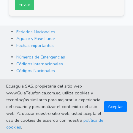
Enviar
Feriados Nacionales
Aguaje y Fase Lunar
Fechas importantes
Números de Emergencias
Códigos Internacionales
Códigos Nacionales
Orden de Arraigo
Ecuaguia SAS, propietaria del sitio web
Cambio de Divisas
www.GuiaTelefonica.com.ec, utiliza cookies y
Enlaces de interes
tecnologías similares para mejorar la experiencia
del usuario y personalizar el contenido del sitio
Aceptar
web. Al utilizar nuestro sitio web, usted acepta el
©2023 Guiatelefonica.com.ec una empresa 100% ecuatoriana.
uso de cookies de acuerdo con nuestra
política de
Apoya lo nuestro!. Todos los derechos reservados |
Política de
cookies
.
protección de datos