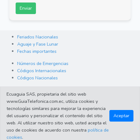
Enviar
Feriados Nacionales
Aguaje y Fase Lunar
Fechas importantes
Números de Emergencias
Códigos Internacionales
Códigos Nacionales
Orden de Arraigo
Ecuaguia SAS, propietaria del sitio web
Cambio de Divisas
www.GuiaTelefonica.com.ec, utiliza cookies y
Enlaces de interes
tecnologías similares para mejorar la experiencia
del usuario y personalizar el contenido del sitio
Aceptar
web. Al utilizar nuestro sitio web, usted acepta el
©2023 Guiatelefonica.com.ec una empresa 100% ecuatoriana.
uso de cookies de acuerdo con nuestra
política de
Apoya lo nuestro!. Todos los derechos reservados |
Política de
cookies
.