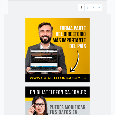
1
2
›
»