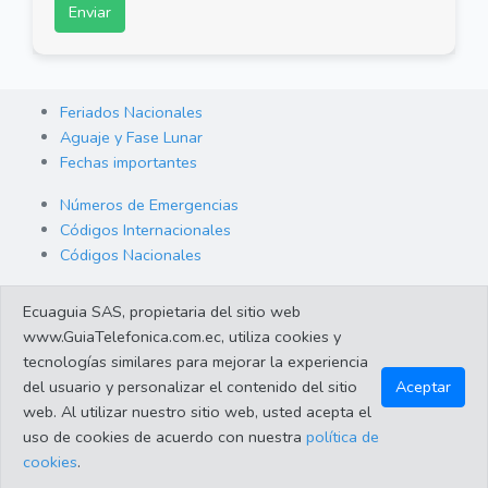
Enviar
Feriados Nacionales
Aguaje y Fase Lunar
Fechas importantes
Números de Emergencias
Códigos Internacionales
Códigos Nacionales
Orden de Arraigo
Ecuaguia SAS, propietaria del sitio web
Cambio de Divisas
www.GuiaTelefonica.com.ec, utiliza cookies y
Enlaces de interes
tecnologías similares para mejorar la experiencia
del usuario y personalizar el contenido del sitio
Aceptar
web. Al utilizar nuestro sitio web, usted acepta el
©2023 Guiatelefonica.com.ec una empresa 100% ecuatoriana.
uso de cookies de acuerdo con nuestra
política de
Apoya lo nuestro!. Todos los derechos reservados |
Política de
cookies
.
protección de datos