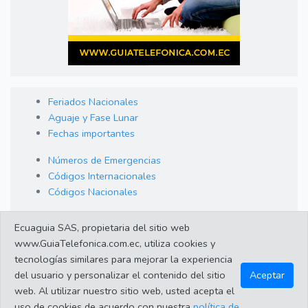
Feriados Nacionales
Aguaje y Fase Lunar
Fechas importantes
Números de Emergencias
Códigos Internacionales
Códigos Nacionales
Orden de Arraigo
Ecuaguia SAS, propietaria del sitio web
Cambio de Divisas
www.GuiaTelefonica.com.ec, utiliza cookies y
Enlaces de interes
tecnologías similares para mejorar la experiencia
del usuario y personalizar el contenido del sitio
Aceptar
web. Al utilizar nuestro sitio web, usted acepta el
©2023 Guiatelefonica.com.ec una empresa 100% ecuatoriana.
uso de cookies de acuerdo con nuestra
política de