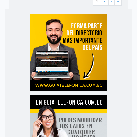
1
2
›
»