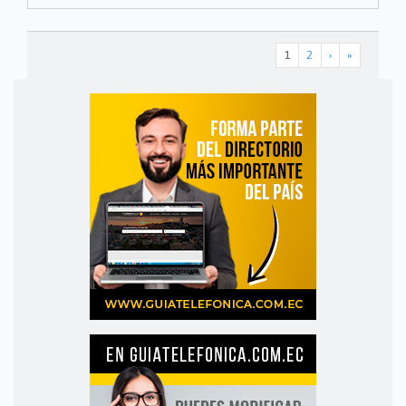
1
2
›
»