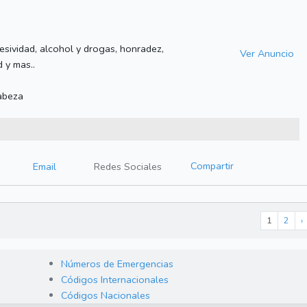
sividad, alcohol y drogas, honradez,
Ver Anuncio
 y mas..
abeza
Compartir
Email
Redes Sociales
1
2
›
Números de Emergencias
Códigos Internacionales
Códigos Nacionales