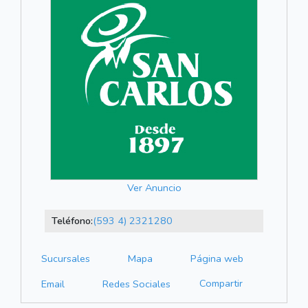
Ver Anuncio
Teléfono:
(593 4) 2321280
Sucursales
Mapa
Página web
Compartir
Email
Redes Sociales