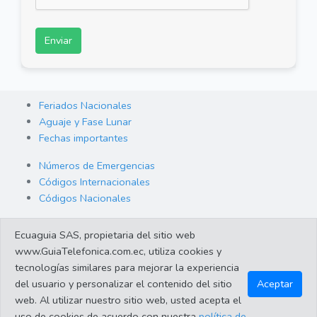
Enviar
Feriados Nacionales
Aguaje y Fase Lunar
Fechas importantes
Números de Emergencias
Códigos Internacionales
Códigos Nacionales
Orden de Arraigo
Ecuaguia SAS, propietaria del sitio web
Cambio de Divisas
www.GuiaTelefonica.com.ec, utiliza cookies y
Enlaces de interes
tecnologías similares para mejorar la experiencia
del usuario y personalizar el contenido del sitio
Aceptar
web. Al utilizar nuestro sitio web, usted acepta el
©2023 Guiatelefonica.com.ec una empresa 100% ecuatoriana.
uso de cookies de acuerdo con nuestra
política de