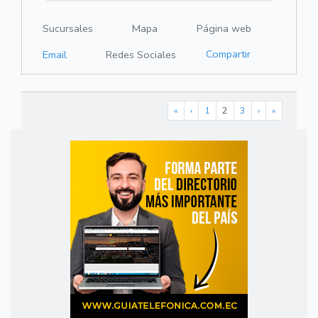
Sucursales
Mapa
Página web
Compartir
Email
Redes Sociales
«
‹
1
2
3
›
»