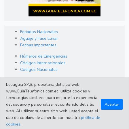
Feriados Nacionales
Aguaje y Fase Lunar
Fechas importantes
Números de Emergencias
Códigos Internacionales
Códigos Nacionales
Orden de Arraigo
Ecuaguia SAS, propietaria del sitio web
Cambio de Divisas
www.GuiaTelefonica.com.ec, utiliza cookies y
Enlaces de interes
tecnologías similares para mejorar la experiencia
del usuario y personalizar el contenido del sitio
Aceptar
web. Al utilizar nuestro sitio web, usted acepta el
©2023 Guiatelefonica.com.ec una empresa 100% ecuatoriana.
uso de cookies de acuerdo con nuestra
política de
Apoya lo nuestro!. Todos los derechos reservados |
Política de
cookies
.
protección de datos