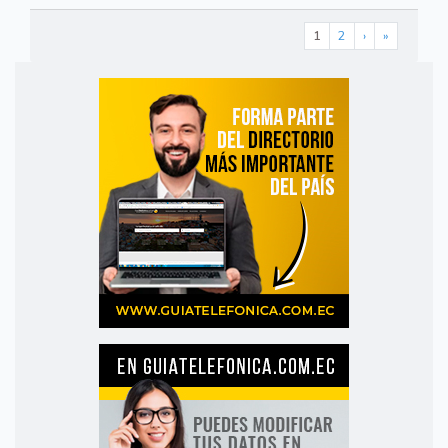
1
2
›
»