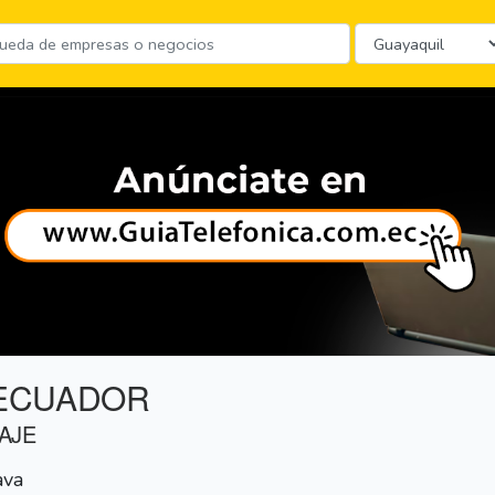
ECUADOR
AJE
ava